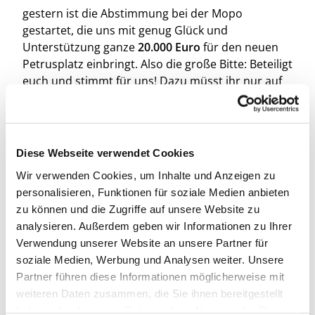
gestern ist die Abstimmung bei der Mopo
gestartet, die uns mit genug Glück und
Unterstützung ganze
20.000 Euro
für den neuen
Petrusplatz einbringt. Also die große Bitte: Beteiligt
euch und stimmt für uns! Dazu müsst ihr nur auf
den Link klicken, euer Häkchen bei der ev.
Kirchengemeinde Lokstedt setzen und
anschließend bestätigen. Leitet den Link auch gern
an sämtliche Freunde, Verwandte, Kollegen und
Diese Webseite verwendet Cookies
Nachbarn weiter, die euch einfallen :-)
Wir verwenden Cookies, um Inhalte und Anzeigen zu
http://www.mopo.de/hamburg/lassmachen/absti
personalisieren, Funktionen für soziale Medien anbieten
mmung_geldfuersquartier/
zu können und die Zugriffe auf unsere Website zu
analysieren. Außerdem geben wir Informationen zu Ihrer
Übrigens wurde auch unser Förderantrag bei der
Verwendung unserer Website an unsere Partner für
städtischen IFB, die Zuschüsse für Entsiegelungen
soziale Medien, Werbung und Analysen weiter. Unsere
vergibt, schon mehr oder weniger bewilligt. Auf die
Partner führen diese Informationen möglicherweise mit
endgültige Zusage müssen wir aber noch eine
weiteren Daten zusammen, die Sie ihnen bereitgestellt
Weile warten, also dürft ihr uns dafür ebenfalls die
haben oder die sie im Rahmen Ihrer Nutzung der Dienste