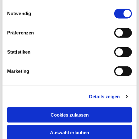
Daumen drücken.
gesammelt haben.
Einwilligungsauswahl
Notwendig
Präferenzen
Dies könnte Sie auch
Statistiken
interessieren
Marketing
Details zeigen
Cookies zulassen
Auswahl erlauben