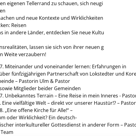
en
eigenen
Tellerrand
zu
schauen
,
sich
neugi
den
achen
und
neue
Kontexte
und
Wirklichkeiten
cken
: Reisen
ns
in
andere
Länder,
entdecken
Sie
neue
Kultu
nsrealitäten
,
lassen
sie
sich
von
ihrer
neuen
g
en
Weite
verzaubern
!
7.
Miteinander
und
voneinander
lernen
:
Erfahrungen
in
über
fünfzigjährigen
Partnerschaft
von
Lokstedter
und
Kore
einde – Pastorin Ulm & Pastor
sowie
Mitglieder
beider
Gemeinden
7.
Unbekanntes
Terrain – Eine Reise in
mein
Inneres
- Past
. Eine
vielfältige
Welt –
direkt
vor
unserer
Haustür
!? – Past
8. „Eine
offene
Kirche für Alle!“ –
um
oder
Wirklichkeit
?
Ein
deutsch-
ischer
interkultureller
Gottesdienst
in
anderer
Form – Past
 Team