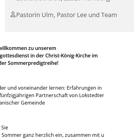
Pastorin Ulm, Pastor Lee und Team
 willkommen zu unserem
ottesdienst in der Christ-König-Kirche im
er Sommerpredigtreihe!
er und voneinander lernen: Erfahrungen in
fünfzigjährigen Partnerschaft von Lokstedter
anischer Gemeinde
 Sie
m
Sommer
ganz
herzlich
ein
,
zusammen
mit
u