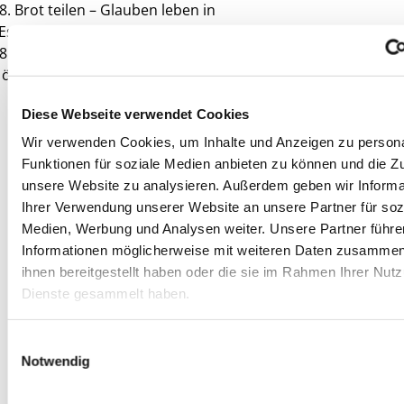
8. Brot
teilen
–
Glauben
leben in
Esskultur
:
Bitte
bringt
euer
Lieblingsrezept
mit
! - Pastorin 
8.
Entdeckungen
in
Litauen
:
Diakonisches
Herz
d
ökumenische
Weite
– Pastorin Ulm
Diese Webseite verwendet Cookies
Wir verwenden Cookies, um Inhalte und Anzeigen zu persona
Funktionen für soziale Medien anbieten zu können und die Zug
unsere Website zu analysieren. Außerdem geben wir Informa
Ihrer Verwendung unserer Website an unsere Partner für soz
Medien, Werbung und Analysen weiter. Unsere Partner führe
Informationen möglicherweise mit weiteren Daten zusammen,
ihnen bereitgestellt haben oder die sie im Rahmen Ihrer Nut
Dienste gesammelt haben.
Einwilligungsauswahl
Notwendig