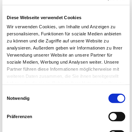
Teilnahmen in Dortmund und Nürnberg sind wir
auch diesmal wieder dabei.
Diese Webseite verwendet Cookies
Zwischendurch treffen wir uns am Stand der
Wir verwenden Cookies, um Inhalte und Anzeigen zu
Jungen Nordkirche bei Fritz und Franzi im Zentrum
personalisieren, Funktionen für soziale Medien anbieten
Junge Menschen. Wir freuen uns auf spannende
zu können und die Zugriffe auf unsere Website zu
Diskussionen, neue Anregungen und viel Musik.
analysieren. Außerdem geben wir Informationen zu Ihrer
Verwendung unserer Website an unsere Partner für
soziale Medien, Werbung und Analysen weiter. Unsere
Partner führen diese Informationen möglicherweise mit
weiteren Daten zusammen, die Sie ihnen bereitgestellt
haben oder die sie im Rahmen Ihrer Nutzung der Dienste
Dies könnte Sie auch
gesammelt haben.
Einwilligungsauswahl
interessieren
Notwendig
Präferenzen