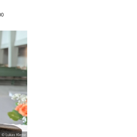
00
© Lukas Klette