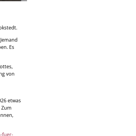
okstedt.
. Jemand
ben. Es
ottes,
ung von
026 etwas
. Zum
ennen,
-fuer-